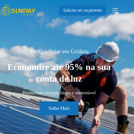
Solicite um orçamento
Energia Solar em Goiânia
Economize até 95% na sua
conta de luz
Produzindo energia limpa e sustentável
Saiba Mais