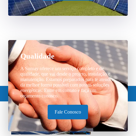
Qualidade
A Sunray oferece um serviço completo e de
qualidade, que vai desde o projeto, instalação e
manutenção. Estamos preparados para te atender
da melhor forma possível com nossas soluções
energéticas. Entre em contato e faça um
orçamento conosco.
Fale Conosco